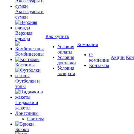
Аксессуары и
сумки
Верхняя
Как купить
одежда
Компания
Условия
оплаты
Комбинезоны
О
Условия
Акции
Кон
компании
доставки
Костюмы
Контакты
Условия
возврата
Футболки и
топы
Пиджаки и
жакеты
Лонгсливы
Свитера
Брюки