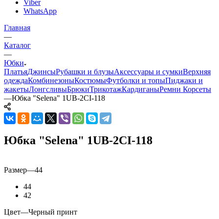
Viber
WhatsApp
Главная
—
Каталог
—
Юбки
Платья
Джинсы
Рубашки и блузы
Аксессуары и сумки
Верхняя
одежда
Комбинезоны
Костюмы
Футболки и топы
Пиджаки и
жакеты
Лонгсливы
Брюки
Трикотаж
Кардиганы
Ремни
Корсеты
—
Юбка "Selena" 1UB-2CI-118
Юбка "Selena" 1UB-2CI-118
Размер
—
44
44
42
Цвет
—
Черный принт