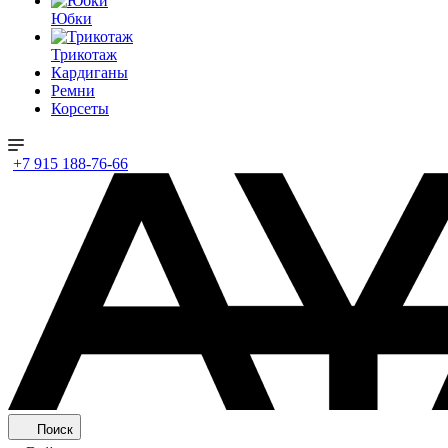
Юбки
Трикотаж
Кардиганы
Ремни
Корсеты
+7 915 188-76-66
Поиск