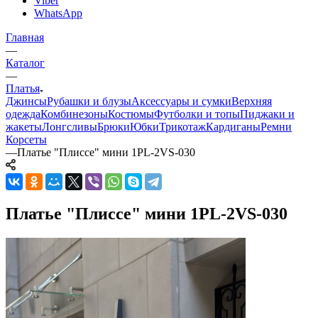
Viber
WhatsApp
Главная
—
Каталог
—
Платья
Джинсы
Рубашки и блузы
Аксессуары и сумки
Верхняя
одежда
Комбинезоны
Костюмы
Футболки и топы
Пиджаки и
жакеты
Лонгсливы
Брюки
Юбки
Трикотаж
Кардиганы
Ремни
Корсеты
—
Платье "Плиссе" мини 1PL-2VS-030
Платье "Плиссе" мини 1PL-2VS-030