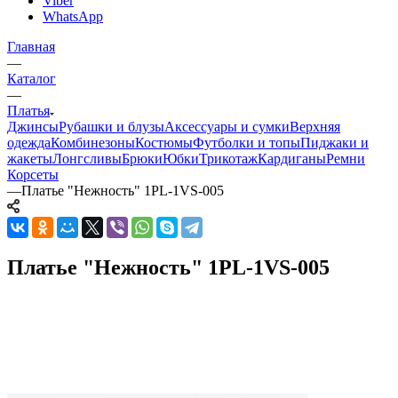
Viber
WhatsApp
Главная
—
Каталог
—
Платья
Джинсы
Рубашки и блузы
Аксессуары и сумки
Верхняя
одежда
Комбинезоны
Костюмы
Футболки и топы
Пиджаки и
жакеты
Лонгсливы
Брюки
Юбки
Трикотаж
Кардиганы
Ремни
Корсеты
—
Платье "Нежность" 1PL-1VS-005
Платье "Нежность" 1PL-1VS-005