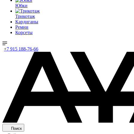
Юбки
Трикотаж
Кардиганы
Ремни
Корсеты
+7 915 188-76-66
Поиск